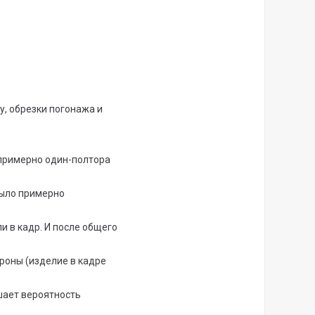
у, обрезки погонажа и
 примерно один-полтора
было примерно
и в кадр. И после общего
ороны (изделие в кадре
шает вероятность