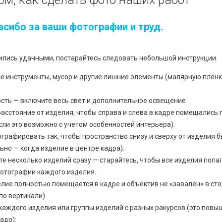
асибо за ваши фотографии и труд.
лись удачными, постарайтесь следовать небольшой инструкции.
се инструменты, мусор и другие лишние элементы (малярную плёнк
сть — включите весь свет и дополнительное освещение
расстояние от изделия, чтобы справа и слева в кадре помещались
сли это возможно с учетом особенностей интерьера).
графировать так, чтобы пространство снизу и сверху от изделия 
но — когда изделие в центре кадра).
е несколько изделий сразу — старайтесь, чтобы все изделия попал
фотографии каждого изделия.
елие полностью помещается в кадре и объектив не «завален» в ст
по вертикали).
каждого изделия или группы изделий с разных ракурсов (это повы
адр):