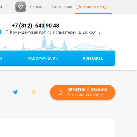
И
Отзывы
О компании
Доставим везде!
+7 (812)
640 90 48
+7 (812)
640
омендантский пр-т, пр. Испытателей, д. 28, корп. 3
И
РАССРОЧКА 0%
КОНТАКТЫ
ОБРАТНЫЙ ЗВОНОК
Ответим за минуту