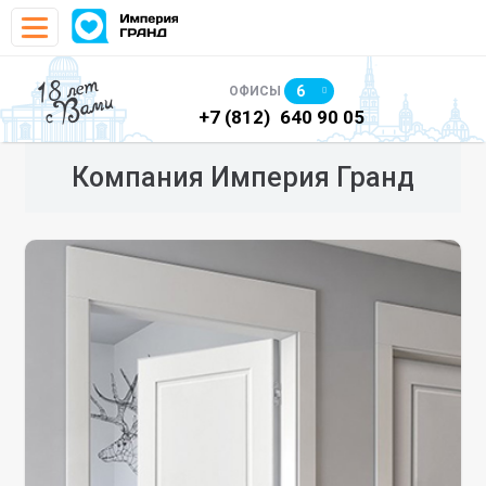
18 лет
6
ОФИСЫ
с Вами
)
640 90 48
+7 (812)
640 90 05
+7
Компания Империя Гранд