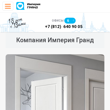
18 лет
6
ОФИСЫ
с Вами
)
640 90 48
+7 (812)
640 90 05
+7
Компания Империя Гранд